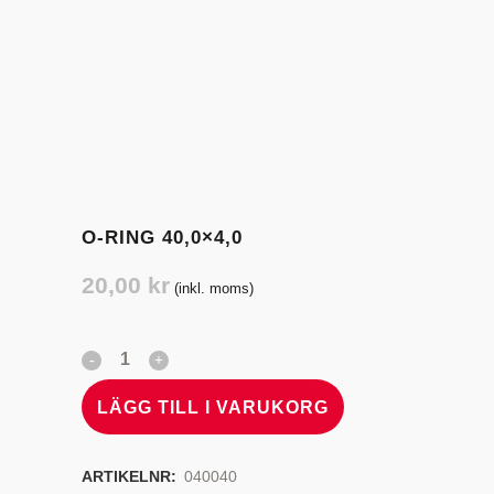
O-RING 40,0×4,0
20,00
kr
(inkl. moms)
LÄGG TILL I VARUKORG
ARTIKELNR:
040040