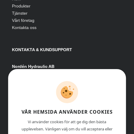
Produkter
Tjänster
Vårt företag
Kontakta oss
KONTAKTA & KUNDSUPPORT
Nordén Hydraulic AB
Hågesta 205
881 41 Sollefteå
Växel:
0620-161 41
E-post:
info@nordenhydraulic.se
Org-nr: 556531-8424
VÅR HEMSIDA ANVÄNDER COOKIES
Vi använder cookies för att ge dig den bästa
upplevelsen. Vänligen välj om du vill acceptera eller