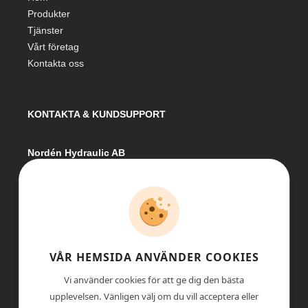
Produkter
Tjänster
Vårt företag
Kontakta oss
KONTAKTA & KUNDSUPPORT
Nordén Hydraulic AB
Hågesta 205
881 41 Sollefteå
Växel:
0620-161 41
E-post:
info@nordenhydraulic.se
Org-nr: 556531-8424
VÅR HEMSIDA ANVÄNDER COOKIES
Vi använder cookies för att ge dig den bästa
upplevelsen. Vänligen välj om du vill acceptera eller