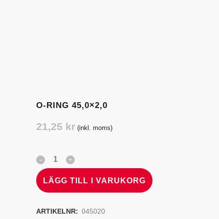
O-RING 45,0×2,0
21,25
kr
(inkl. moms)
LÄGG TILL I VARUKORG
ARTIKELNR:
045020