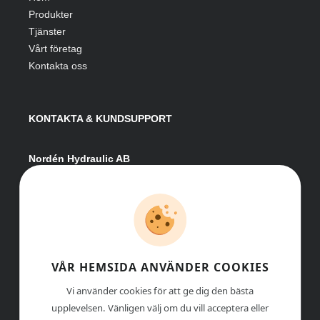
Produkter
Tjänster
Vårt företag
Kontakta oss
KONTAKTA & KUNDSUPPORT
Nordén Hydraulic AB
Hågesta 205
881 41 Sollefteå
Växel:
0620-161 41
E-post:
info@nordenhydraulic.se
Org-nr: 556531-8424
VÅR HEMSIDA ANVÄNDER COOKIES
Vi använder cookies för att ge dig den bästa
upplevelsen. Vänligen välj om du vill acceptera eller