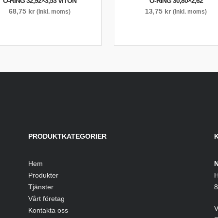
O-RING 32,92×3,53 VITON
O-RING 30,80×2,62
68,75
kr
13,75
kr
(inkl. moms)
(inkl. moms)
PRODUKTKATEGORIER
Hem
N
Produkter
H
Tjänster
8
Vårt företag
V
Kontakta oss