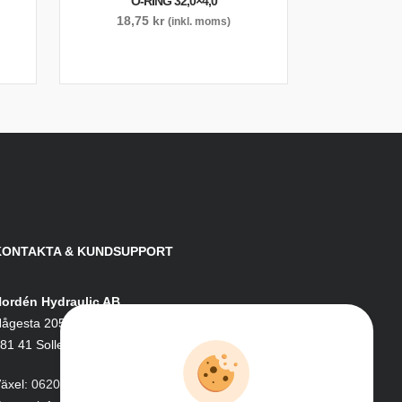
O-RING 32,0×4,0
18,75
kr
(inkl. moms)
KONTAKTA & KUNDSUPPORT
ordén Hydraulic AB
ågesta 205
81 41 Sollefteå
äxel:
0620-161 41