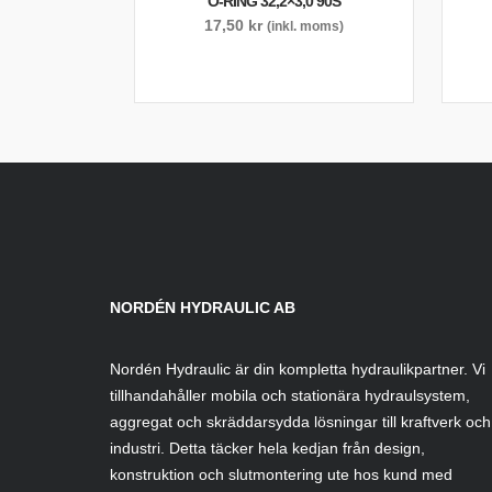
O-RING 32,2×3,0 90S
17,50
kr
(inkl. moms)
NORDÉN HYDRAULIC AB
Nordén Hydraulic är din kompletta hydraulikpartner. Vi
tillhandahåller mobila och stationära hydraulsystem,
aggregat och skräddarsydda lösningar till kraftverk och
industri. Detta täcker hela kedjan från design,
konstruktion och slutmontering ute hos kund med