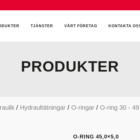
ODUKTER
TJÄNSTER
VÅRT FÖRETAG
KONTAKTA OS
PRODUKTER
CKUMULATORER
ELEKTRONIK
KEMI & SMÖRJN
ILTER
HYDRAULCYLINDRAR
KEMI
raulik
/
Hydraultätningar
/
O-ringar
/
O-ring 30 - 4
YDRAULIKTILLBEHÖR
HYDRAULMOTORER
YDRAULPUMPAR
HYDRAULTANKAR
YDRAULTÄTNINGAR
MÄTINSTRUMENT
O-RING 45,0×5,0