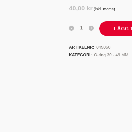
TYRSYSTEM
VENTILER
40,00
kr
(inkl. moms)
LJEKYLARE
LÄGG 
ARTIKELNR:
045050
KATEGORI:
O-ring 30 - 49 MM