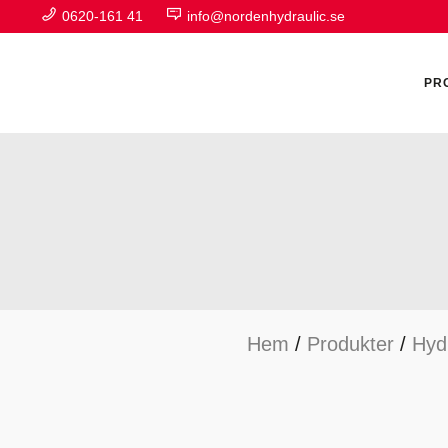
0620-161 41
info@nordenhydraulic.se
PR
A
F
Hem
/
Produkter
/
Hyd
H
H
H