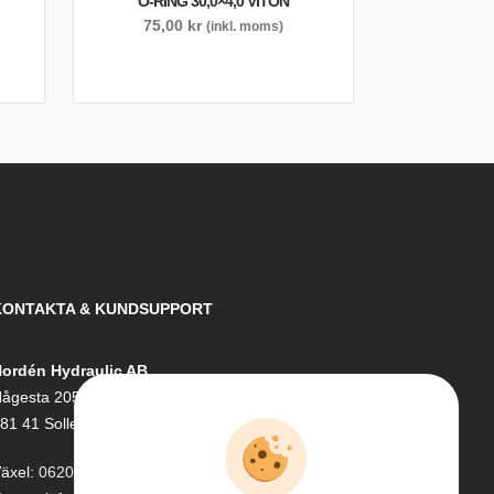
O-RING 30,0×4,0 VITON
75,00
kr
(inkl. moms)
KONTAKTA & KUNDSUPPORT
ordén Hydraulic AB
ågesta 205
81 41 Sollefteå
äxel:
0620-161 41