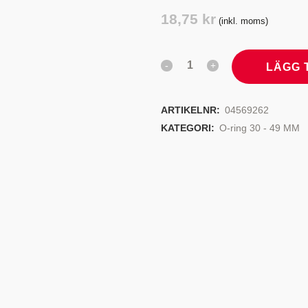
TYRSYSTEM
VENTILER
18,75
kr
(inkl. moms)
LJEKYLARE
LÄGG 
ARTIKELNR:
04569262
KATEGORI:
O-ring 30 - 49 MM