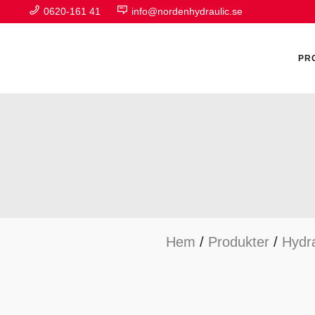
0620-161 41
info@nordenhydraulic.se
PR
A
F
Hem
/
Produkter
/
Hydra
H
H
H