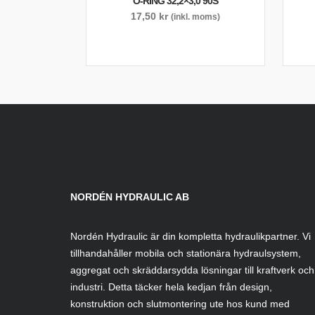
O-RING 32,2×3,0 90S
17,50
kr
(inkl. moms)
NORDÉN HYDRAULIC AB
Nordén Hydraulic är din kompletta hydraulikpartner. Vi
tillhandahåller mobila och stationära hydraulsystem,
aggregat och skräddarsydda lösningar till kraftverk och
industri. Detta täcker hela kedjan från design,
konstruktion och slutmontering ute hos kund med