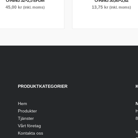
O-RING 32×2,5 EPDM
O-RING 30,80×2,62
45,00
kr
13,75
kr
(inkl. moms)
(inkl. moms)
PRODUKTKATEGORIER
Hem
N
Produkter
H
Tjänster
8
Vårt företag
V
Kontakta oss