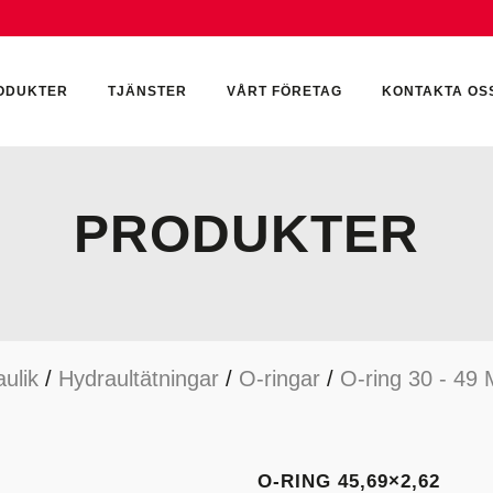
ODUKTER
TJÄNSTER
VÅRT FÖRETAG
KONTAKTA OS
PRODUKTER
CKUMULATORER
ELEKTRONIK
KEMI & SMÖRJN
ILTER
HYDRAULCYLINDRAR
KEMI
ulik
/
Hydraultätningar
/
O-ringar
/
O-ring 30 - 49
YDRAULIKTILLBEHÖR
HYDRAULMOTORER
YDRAULPUMPAR
HYDRAULTANKAR
YDRAULTÄTNINGAR
MÄTINSTRUMENT
O-RING 45,69×2,62