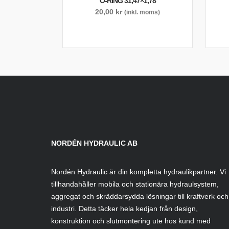
O-RING 31,47×1,78
20,00
kr
(inkl. moms)
NORDÉN HYDRAULIC AB
Nordén Hydraulic är din kompletta hydraulikpartner. Vi
tillhandahåller mobila och stationära hydraulsystem,
aggregat och skräddarsydda lösningar till kraftverk och
industri. Detta täcker hela kedjan från design,
konstruktion och slutmontering ute hos kund med