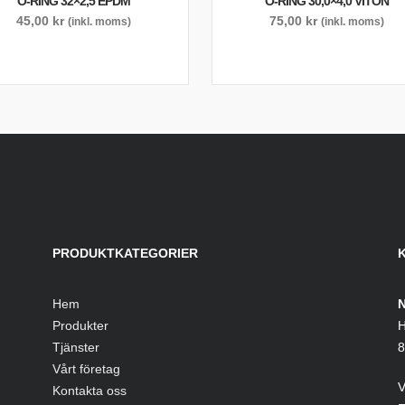
O-RING 32×2,5 EPDM
O-RING 30,0×4,0 VITON
45,00
kr
75,00
kr
(inkl. moms)
(inkl. moms)
PRODUKTKATEGORIER
Hem
N
Produkter
H
Tjänster
8
Vårt företag
V
Kontakta oss