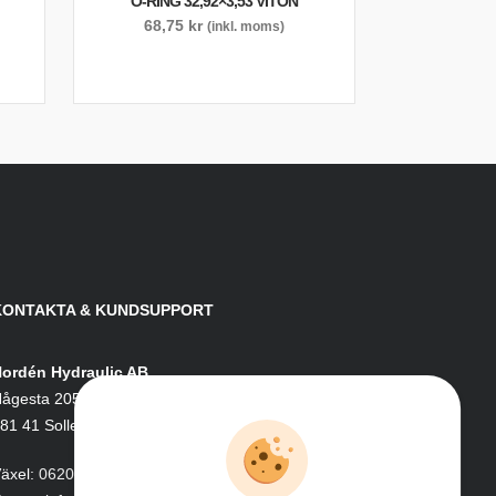
O-RING 32,92×3,53 VITON
68,75
kr
(inkl. moms)
KONTAKTA & KUNDSUPPORT
ordén Hydraulic AB
ågesta 205
81 41 Sollefteå
äxel:
0620-161 41