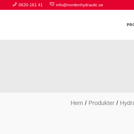
0620-161 41
info@nordenhydraulic.se
PR
A
F
Hem
/
Produkter
/
Hydra
H
H
H