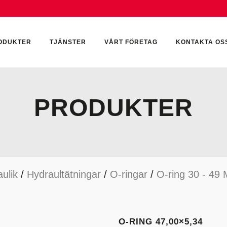
ODUKTER
TJÄNSTER
VÅRT FÖRETAG
KONTAKTA OS
PRODUKTER
CKUMULATORER
ELEKTRONIK
KEMI & SMÖRJN
ILTER
HYDRAULCYLINDRAR
KEMI
ulik
/
Hydraultätningar
/
O-ringar
/
O-ring 30 - 49
YDRAULIKTILLBEHÖR
HYDRAULMOTORER
YDRAULPUMPAR
HYDRAULTANKAR
YDRAULTÄTNINGAR
MÄTINSTRUMENT
O-RING 47,00×5,34