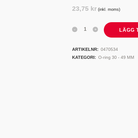
TYRSYSTEM
VENTILER
23,75
kr
(inkl. moms)
LJEKYLARE
LÄGG 
ARTIKELNR:
0470534
KATEGORI:
O-ring 30 - 49 MM