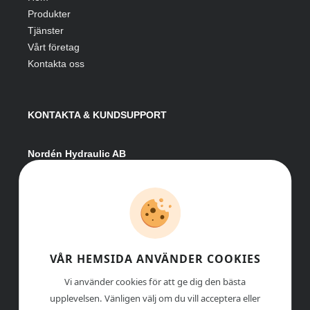
Produkter
Tjänster
Vårt företag
Kontakta oss
KONTAKTA & KUNDSUPPORT
Nordén Hydraulic AB
Hågesta 205
881 41 Sollefteå
Växel:
0620-161 41
E-post:
info@nordenhydraulic.se
Org-nr: 556531-8424
VÅR HEMSIDA ANVÄNDER COOKIES
Vi använder cookies för att ge dig den bästa
upplevelsen. Vänligen välj om du vill acceptera eller