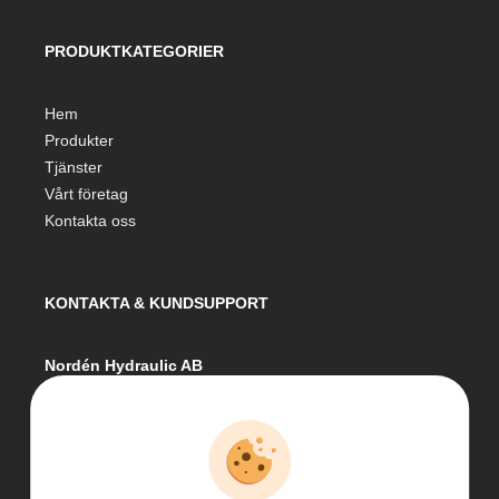
PRODUKTKATEGORIER
Hem
Produkter
Tjänster
Vårt företag
Kontakta oss
KONTAKTA & KUNDSUPPORT
Nordén Hydraulic AB
Hågesta 205
881 41 Sollefteå
Växel:
0620-161 41
E-post:
info@nordenhydraulic.se