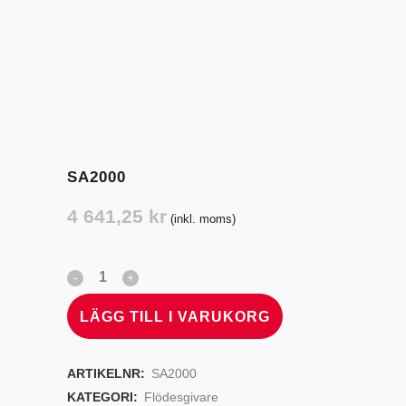
SA2000
4 641,25
kr
(inkl. moms)
LÄGG TILL I VARUKORG
ARTIKELNR:
SA2000
KATEGORI:
Flödesgivare