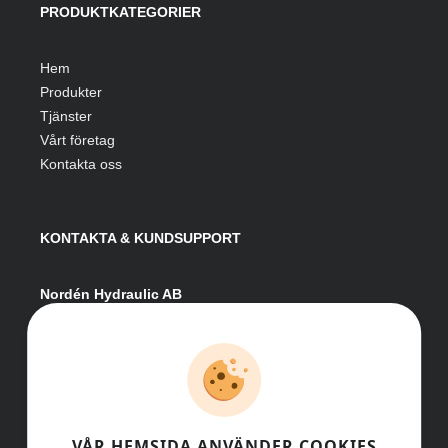
PRODUKTKATEGORIER
Hem
Produkter
Tjänster
Vårt företag
Kontakta oss
KONTAKTA & KUNDSUPPORT
Nordén Hydraulic AB
Hågesta 205
881 41 Sollefteå
Växel:
0620-161 41
E-post:
info@nordenhydraulic.se
Org-nr: 556531-8424
VÅR HEMSIDA ANVÄNDER COOKIES