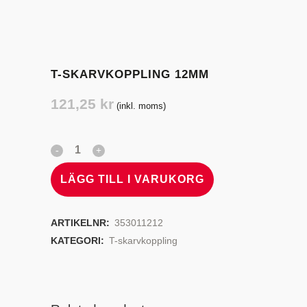
T-SKARVKOPPLING 12MM
121,25
kr
(inkl. moms)
LÄGG TILL I VARUKORG
ARTIKELNR:
353011212
KATEGORI:
T-skarvkoppling