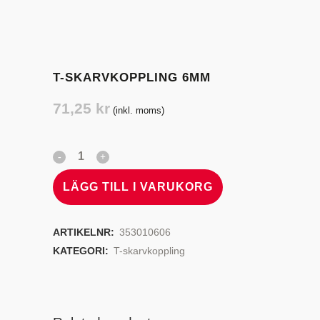
T-SKARVKOPPLING 6MM
71,25
kr
(inkl. moms)
LÄGG TILL I VARUKORG
ARTIKELNR:
353010606
KATEGORI:
T-skarvkoppling