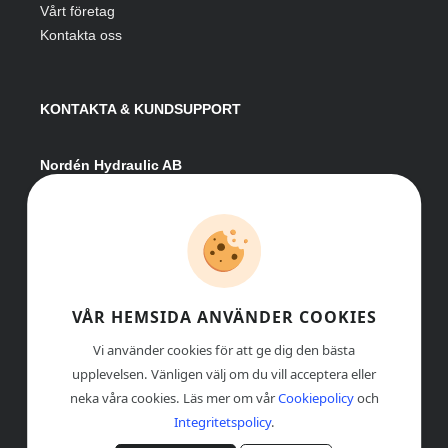
Vårt företag
Kontakta oss
KONTAKTA & KUNDSUPPORT
Nordén Hydraulic AB
Hågesta 205
881 41 Sollefteå
Växel:
0620-161 41
E-post:
info@nordenhydraulic.se
Org-nr: 556531-8424
VÅR HEMSIDA ANVÄNDER COOKIES
Vi använder cookies för att ge dig den bästa
upplevelsen. Vänligen välj om du vill acceptera eller
neka våra cookies. Läs mer om vår
Cookiepolicy
och
Integritetspolicy
.