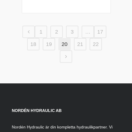
1
2
3
…
17
18
19
20
21
22
NORDÉN HYDRAULIC AB
Nordén Hydraulic är din kompletta hydraulikpartner. Vi