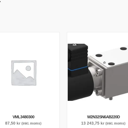
TYRSYSTEM
VENTILER
LJEKYLARE
VML3480300
W2N32SN6AB220D
87,50
kr
13 243,75
kr
(inkl. moms)
(inkl. moms)