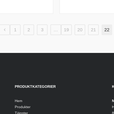
1
2
3
…
19
20
21
22
PRODUKTKATEGORIER
Hem
N
Produkter
H
Tjänster
8