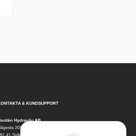
KONTAKTA & KUNDSUPPORT
ordén Hydraulic AB
ågesta 205
81 41 Sollefteå