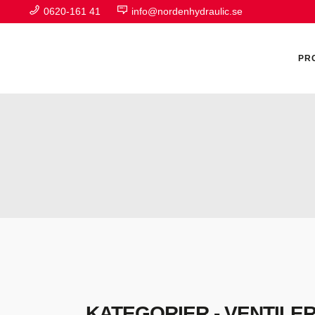
0620-161 41
info@nordenhydraulic.se
PR
A
F
H
H
H
KATEGORIER - VENTILE