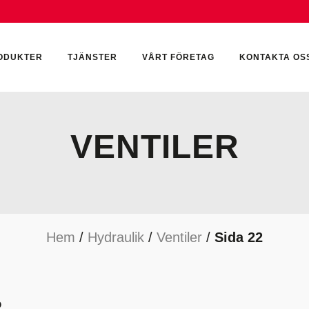
ODUKTER
TJÄNSTER
VÅRT FÖRETAG
KONTAKTA OS
VENTILER
CKUMULATORER
ELEKTRONIK
KEMI & SMÖRJN
ILTER
HYDRAULCYLINDRAR
KEMI
Hem
/
Hydraulik
/
Ventiler
/
Sida 22
YDRAULIKTILLBEHÖR
HYDRAULMOTORER
YDRAULPUMPAR
HYDRAULTANKAR
YDRAULTÄTNINGAR
MÄTINSTRUMENT
R