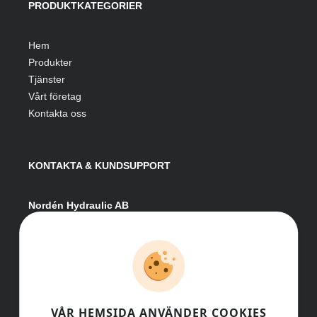
PRODUKTKATEGORIER
Hem
Produkter
Tjänster
Vårt företag
Kontakta oss
KONTAKTA & KUNDSUPPORT
Nordén Hydraulic AB
Hågesta 205
881 41 Sollefteå
Växel:
0620-161 41
E-post:
info@nordenhydraulic.se
Org-nr: 556531-8424
VÅR HEMSIDA ANVÄNDER COOKIES