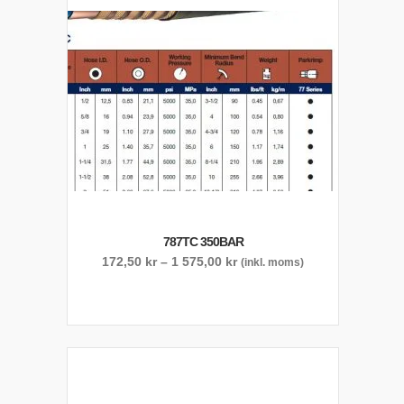
787TC 350BAR
Prisintervall:
172,50
kr
–
1 575,00
kr
(inkl. moms)
172,50 kr
till
1
575,00 kr