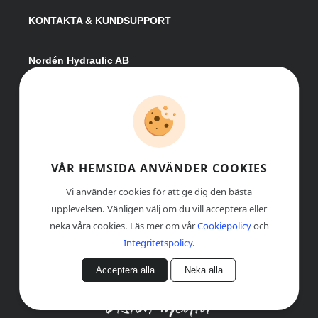
KONTAKTA & KUNDSUPPORT
Nordén Hydraulic AB
Hågesta 205
881 41 Sollefteå
Växel:
0620-161 41
E-post:
info@nordenhydraulic.se
Org-nr: 556531-8424
VÅR HEMSIDA ANVÄNDER COOKIES
Vi använder cookies för att ge dig den bästa
upplevelsen. Vänligen välj om du vill acceptera eller
neka våra cookies. Läs mer om vår
Cookiepolicy
och
Integritetspolicy
.
Acceptera alla
Neka alla
© COPYRIGHT
, NORDÉN HYDRAULIC AB