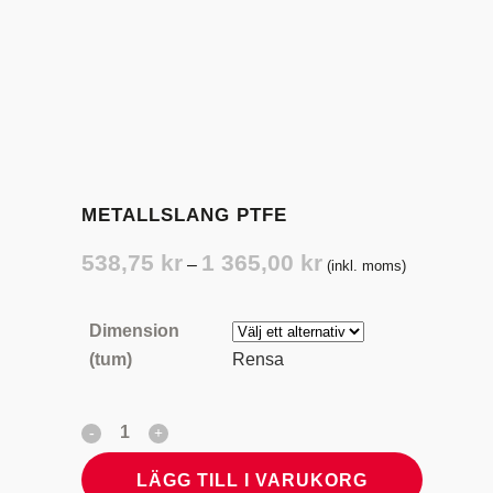
METALLSLANG PTFE
Prisintervall:
538,75
kr
1 365,00
kr
–
(inkl. moms)
538,75 kr
till
Dimension
1
(tum)
Rensa
365,00 kr
LÄGG TILL I VARUKORG