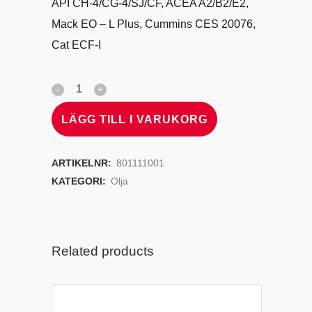
API CH-4/CG-4/SJ/CF, ACEA A2/B2/E2,
Mack EO – L Plus, Cummins CES 20076,
Cat ECF-I
LÄGG TILL I VARUKORG
ARTIKELNR:
801111001
KATEGORI:
Olja
Related products