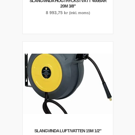
SLANGVINDA HÖGTRYCKSTVÄTT 400BAR
20M 3/8″
8 993,75
kr
(inkl. moms)
SLANGVINDA LUFT/VATTEN 15M 1/2″